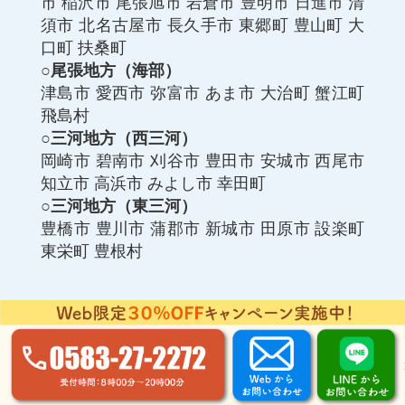
市
稲沢市
尾張旭市
岩倉市
豊明市
日進市
清
須市
北名古屋市
長久手市
東郷町
豊山町
大
口町
扶桑町
○尾張地方（海部）
津島市
愛西市
弥富市
あま市
大治町
蟹江町
飛島村
○三河地方（西三河）
岡崎市
碧南市
刈谷市
豊田市
安城市
西尾市
知立市
高浜市
みよし市
幸田町
○三河地方（東三河）
豊橋市
豊川市
蒲郡市
新城市
田原市
設楽町
東栄町
豊根村