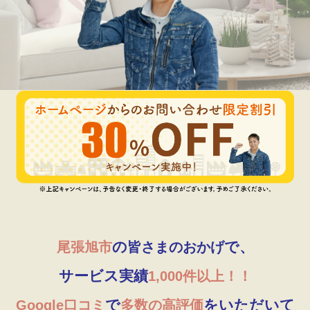
の
で、
尾張旭市
皆さまのおかげ
サービス実績
1,000件以上！！
で
をいただいて
Google口コミ
多数の高評価