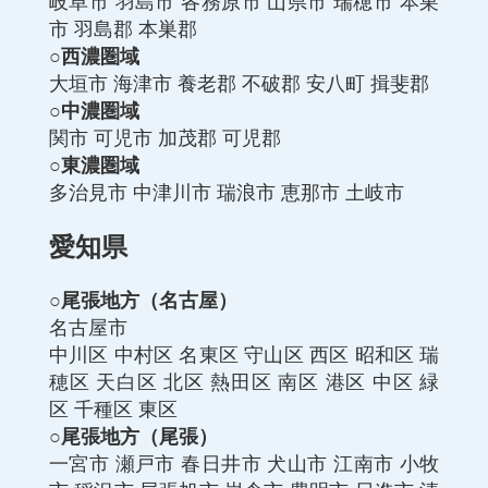
岐阜市 羽島市 各務原市 山県市 瑞穂市 本巣
市 羽島郡 本巣郡
○西濃圏域
大垣市
海津市
養老郡
不破郡
安八町
揖斐郡
○中濃圏域
関市
可児市
加茂郡
可児郡
○東濃圏域
多治見市
中津川市
瑞浪市
恵那市
土岐市
愛知県
○尾張地方（名古屋）
名古屋市
中川区
中村区
名東区
守山区
西区
昭和区
瑞
穂区
天白区
北区
熱田区
南区
港区
中区
緑
区
千種区
東区
○尾張地方（尾張）
一宮市
瀬戸市
春日井市
犬山市
江南市
小牧