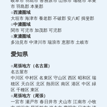
岐阜市 羽島市 各務原市 山県市 瑞穂市 本巣
市 羽島郡 本巣郡
○西濃圏域
大垣市
海津市
養老郡
不破郡
安八町
揖斐郡
○中濃圏域
関市
可児市
加茂郡
可児郡
○東濃圏域
多治見市
中津川市
瑞浪市
恵那市
土岐市
愛知県
○尾張地方（名古屋）
名古屋市
中川区
中村区
名東区
守山区
西区
昭和区
瑞
穂区
天白区
北区
熱田区
南区
港区
中区
緑
区
千種区
東区
○尾張地方（尾張）
一宮市
瀬戸市
春日井市
犬山市
江南市
小牧