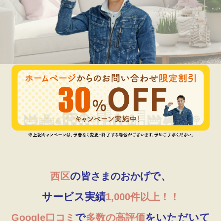
の
で、
西区
皆さまのおかげ
サービス実績
1,000件以上！！
で
をいただいて
Google口コミ
多数の高評価