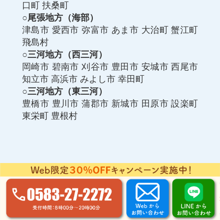
口町
扶桑町
○尾張地方（海部）
津島市
愛西市
弥富市
あま市
大治町
蟹江町
飛島村
○三河地方（西三河）
岡崎市
碧南市
刈谷市
豊田市
安城市
西尾市
知立市
高浜市
みよし市
幸田町
○三河地方（東三河）
豊橋市
豊川市
蒲郡市
新城市
田原市
設楽町
東栄町
豊根村