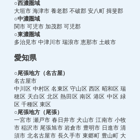
○西濃圏域
大垣市
海津市
養老郡
不破郡
安八町
揖斐郡
○中濃圏域
関市
可児市
加茂郡
可児郡
○東濃圏域
多治見市
中津川市
瑞浪市
恵那市
土岐市
愛知県
○尾張地方（名古屋）
名古屋市
中川区
中村区
名東区
守山区
西区
昭和区
瑞
穂区
天白区
北区
熱田区
南区
港区
中区
緑
区
千種区
東区
○尾張地方（尾張）
一宮市
瀬戸市
春日井市
犬山市
江南市
小牧
市
稲沢市
尾張旭市
岩倉市
豊明市
日進市
清
須市
北名古屋市
長久手市
東郷町
豊山町
大