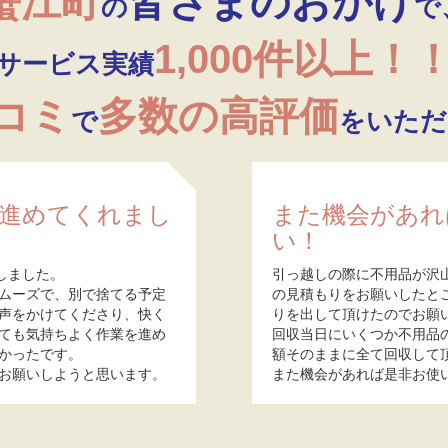
蟹江町
皆さまのおかげ
の
で
1,000件以上！
サービス実績
口コミ
多数の高評価
で
をいただ
進めてくれまし
また機会があれ
い！
しました。
引っ越しの際に不用品が沢
ムーズで、別で捨てる予定
の見積もりをお願いしたと
声をかけてくださり、快く
りを出して頂けたのでお願
ても気持ちよく作業を進め
回収当日にいくつか不用品
かったです。
額そのままに全て回収して
お願いしようと思います。
また機会があれば是非お使