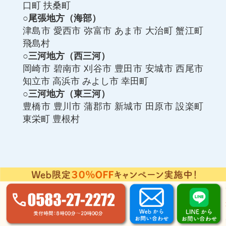
口町
扶桑町
○尾張地方（海部）
津島市
愛西市
弥富市
あま市
大治町
蟹江町
飛島村
○三河地方（西三河）
岡崎市
碧南市
刈谷市
豊田市
安城市
西尾市
知立市
高浜市
みよし市
幸田町
○三河地方（東三河）
豊橋市
豊川市
蒲郡市
新城市
田原市
設楽町
東栄町
豊根村