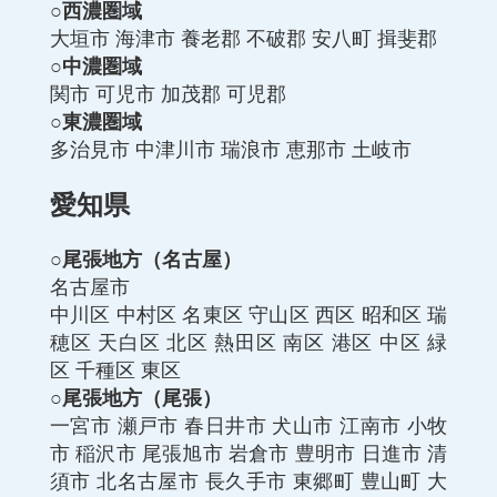
○西濃圏域
大垣市
海津市
養老郡
不破郡
安八町
揖斐郡
○中濃圏域
関市
可児市
加茂郡
可児郡
○東濃圏域
多治見市
中津川市
瑞浪市
恵那市
土岐市
愛知県
○尾張地方（名古屋）
名古屋市
中川区
中村区
名東区
守山区
西区
昭和区
瑞
穂区
天白区
北区
熱田区
南区
港区
中区
緑
区
千種区
東区
○尾張地方（尾張）
一宮市
瀬戸市
春日井市
犬山市
江南市
小牧
市
稲沢市
尾張旭市
岩倉市
豊明市
日進市
清
須市
北名古屋市
長久手市
東郷町
豊山町
大