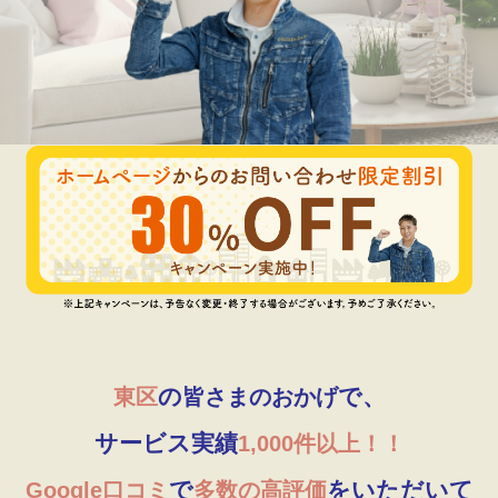
の
で、
東区
皆さまのおかげ
サービス実績
1,000件以上！！
で
をいただいて
Google口コミ
多数の高評価