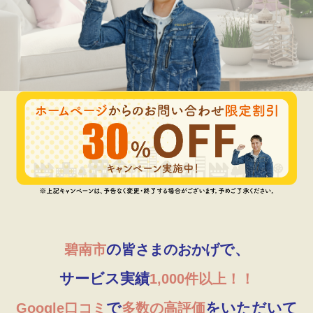
の
で、
碧南市
皆さまのおかげ
サービス実績
1,000件以上！！
で
をいただいて
Google口コミ
多数の高評価