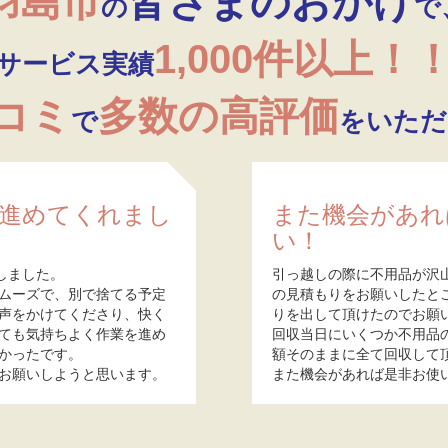
羽島市
皆さまのおかげ
の
で
1,000件以上！
サービス実績
口コミ
多数の高評価
で
をいただ
進めてくれまし
また機会があれ
い！
しました。
引っ越しの際に不用品が沢
ムーズで、別で捨てる予定
の見積もりをお願いしたと
声をかけてくださり、快く
りを出して頂けたのでお願
ても気持ちよく作業を進め
回収当日にいくつか不用品
かったです。
額そのままに全て回収して
お願いしようと思います。
また機会があれば是非お使