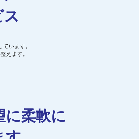
ビス
しています。
を整えます。
。
望に柔軟に
ます。