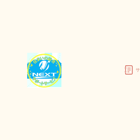
TOP
草刈り・草むしり
江南市