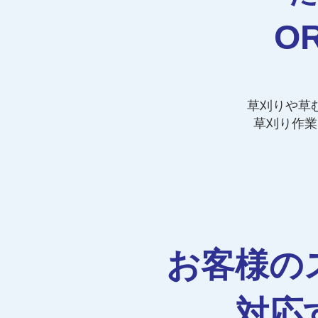
O
草刈りや草
草刈り作業
お客様の
対応