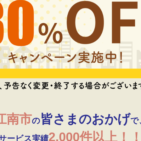
江南市
皆さまのおかげ
の
で
2,000件以上！
サービス実績