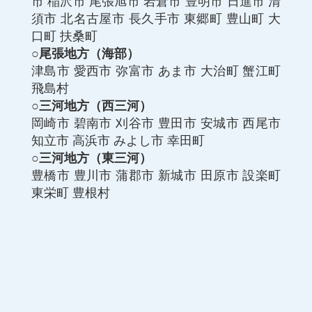
市
稲沢市
尾張旭市
岩倉市
豊明市
日進市
清
須市
北名古屋市
長久手市
東郷町
豊山町
大
口町
扶桑町
○尾張地方（海部）
津島市
愛西市
弥富市
あま市
大治町
蟹江町
飛島村
○三河地方（西三河）
岡崎市
碧南市
刈谷市
豊田市
安城市
西尾市
知立市
高浜市
みよし市
幸田町
○三河地方（東三河）
豊橋市
豊川市
蒲郡市
新城市
田原市
設楽町
東栄町
豊根村