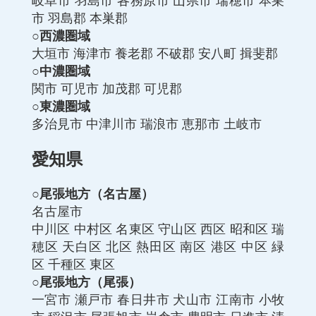
岐阜市
羽島市
各務原市
山県市
瑞穂市
本巣
市
羽島郡
本巣郡
○西濃圏域
大垣市
海津市
養老郡
不破郡
安八町
揖斐郡
○中濃圏域
関市
可児市
加茂郡
可児郡
○東濃圏域
多治見市
中津川市
瑞浪市
恵那市
土岐市
愛知県
○尾張地方（名古屋）
名古屋市
中川区
中村区
名東区
守山区
西区
昭和区
瑞
穂区
天白区
北区
熱田区
南区
港区
中区
緑
区
千種区
東区
○尾張地方（尾張）
一宮市
瀬戸市
春日井市
犬山市
江南市
小牧