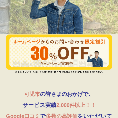
の
で、
可児市
皆さまのおかげ
サービス実績
2,000件以上！！
で
をいただいて
Google口コミ
多数の高評価