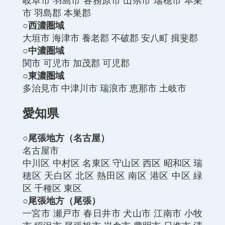
岐阜市
羽島市
各務原市
山県市
瑞穂市
本巣
市
羽島郡
本巣郡
○西濃圏域
大垣市
海津市
養老郡
不破郡
安八町
揖斐郡
○中濃圏域
関市
可児市
加茂郡
可児郡
○東濃圏域
多治見市
中津川市
瑞浪市
恵那市
土岐市
愛知県
○尾張地方（名古屋）
名古屋市
中川区
中村区
名東区
守山区
西区
昭和区
瑞
穂区
天白区
北区
熱田区
南区
港区
中区
緑
区
千種区
東区
○尾張地方（尾張）
一宮市
瀬戸市
春日井市
犬山市
江南市
小牧