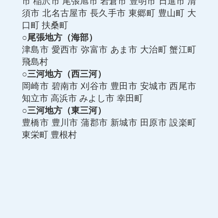
市
稲沢市
尾張旭市
岩倉市
豊明市
日進市
清
須市
北名古屋市
長久手市
東郷町
豊山町
大
口町
扶桑町
○尾張地方（海部）
津島市
愛西市
弥富市
あま市
大治町
蟹江町
飛島村
○三河地方（西三河）
岡崎市
碧南市
刈谷市
豊田市
安城市
西尾市
知立市
高浜市
みよし市
幸田町
○三河地方（東三河）
豊橋市
豊川市
蒲郡市
新城市
田原市
設楽町
東栄町
豊根村