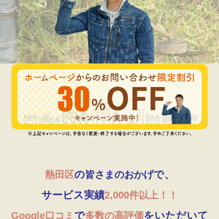
の
で、
熱田区
皆さまのおかげ
サービス実績
2,000件以上！！
で
をいただいて
Google口コミ
多数の高評価