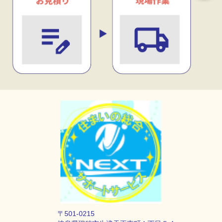
〒501-0215