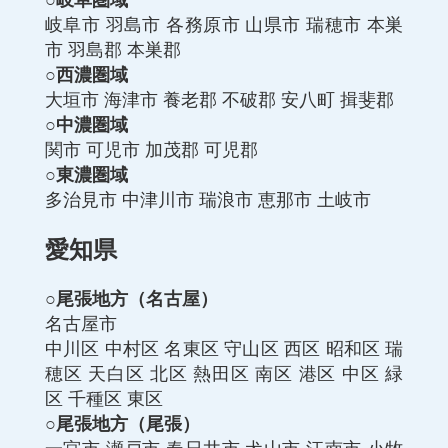
○岐阜圏域
岐阜市
羽島市
各務原市
山県市
瑞穂市
本巣
市
羽島郡
本巣郡
○西濃圏域
大垣市
海津市
養老郡
不破郡
安八町
揖斐郡
○中濃圏域
関市
可児市
加茂郡
可児郡
○東濃圏域
多治見市
中津川市
瑞浪市
恵那市
土岐市
愛知県
○尾張地方（名古屋）
名古屋市
中川区
中村区
名東区
守山区
西区
昭和区
瑞
穂区
天白区
北区
熱田区
南区
港区
中区
緑
区
千種区
東区
○尾張地方（尾張）