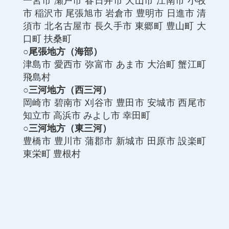
一宮市
瀬戸市
春日井市
犬山市
江南市
小牧
市
稲沢市
尾張旭市
岩倉市
豊明市
日進市
清
須市
北名古屋市
長久手市
東郷町
豊山町
大
口町
扶桑町
○尾張地方（海部）
津島市
愛西市
弥富市
あま市
大治町
蟹江町
飛島村
○三河地方（西三河）
岡崎市
碧南市
刈谷市
豊田市
安城市
西尾市
知立市
高浜市
みよし市
幸田町
○三河地方（東三河）
豊橋市
豊川市
蒲郡市
新城市
田原市
設楽町
東栄町
豊根村