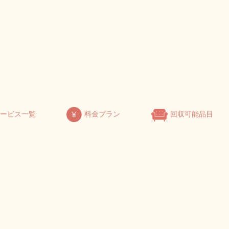
サービス一覧
料金プラン
回収可能品目
格的な夏に備えてエアコン
ンテナンスを！